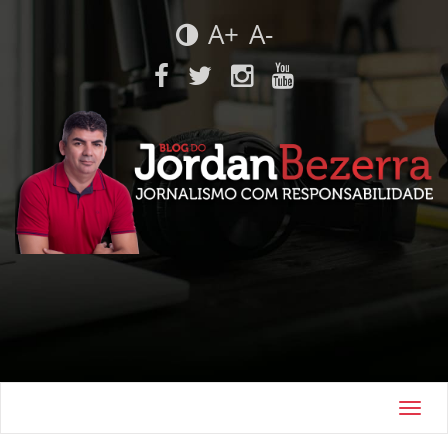
A+
A-