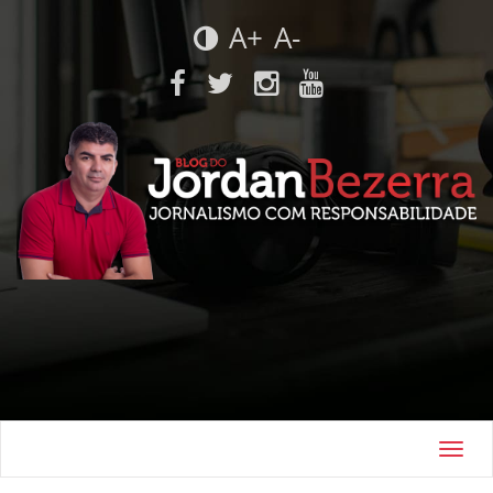
A+
A-