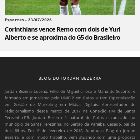
Esportes - 23/07/2026
Corinthians vence Remo com dois de Yuri
Alberto e se aproxima do G5 do Brasileiro
BLOG DO JORDAN BEZERRA
Jordan Bezerra Lucena, Filho de Miguel Lilioso e Maria do Socorro, é
formado em Jornalismo pelo UNIFIP em Patos, e tem Especialização
em Gestão de Marketing em Mídias Digitais. Apresentador de
radiojornalismo desde março de 2017 na Conexão FM de Santa
Terezinha-PB. Jordan Bezerra é natural de Patos e radicado no
município de Santa Terezinha, no Sertão da Paraíba. Casado, pai de
dois filhos. Em 1º de fevereiro de 2018, fundou o Blog do Jordan
Bezerra, e com muito trabalho, vem atuando com uma proposta