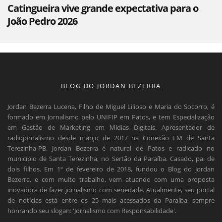
Catingueira vive grande expectativa para o
João Pedro 2026
BLOG DO JORDAN BEZERRA
Jordan Bezerra Lucena, Filho de Miguel Lilioso e Maria do Socorro, é
formado em Jornalismo pelo UNIFIP em Patos, e tem Especialização
em Gestão de Marketing em Mídias Digitais. Apresentador de
radiojornalismo desde março de 2017 na Conexão FM de Santa
Terezinha-PB. Jordan Bezerra é natural de Patos e radicado no
município de Santa Terezinha, no Sertão da Paraíba. Casado, pai de
dois filhos. Em 1º de fevereiro de 2018, fundou o Blog do Jordan
Bezerra, e com muito trabalho, vem atuando com uma proposta
inovadora de fazer jornalismo com seriedade. Atualmente, seu portal
de notícias está entre os 25 mais acessados da Paraíba, sempre
honrando seu slogan: 'Jornalismo com Responsabilidade'.