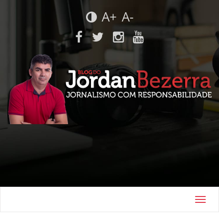
A+
A-