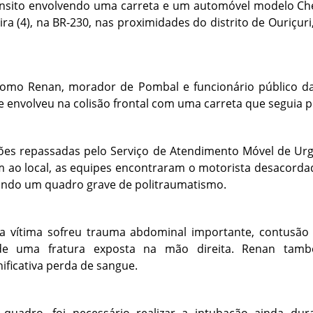
nsito envolvendo uma carreta e um automóvel modelo Chev
ra (4), na BR-230, nas proximidades do distrito de Ouriçur
a como Renan, morador de Pombal e funcionário público da 
 envolveu na colisão frontal com uma carreta que seguia p
es repassadas pelo Serviço de Atendimento Móvel de Urg
m ao local, as equipes encontraram o motorista desacordad
tando um quadro grave de politraumatismo.
 a vítima sofreu trauma abdominal importante, contus
 de uma fratura exposta na mão direita. Renan tam
ificativa perda de sangue.
quadro, foi necessário realizar a intubação ainda du