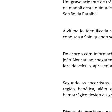
Um grave acidente de trâ
na manhã desta quinta-fei
Sertão da Paraíba.
A vítima foi identificad
conduzia a Spin quando se
De acordo com informaçõ
João Alencar, ao chegare
fora do veículo, apresen
Segundo os socorristas,
região hepática, além
hemorrágico devido à sign
Diante da gravidade do 