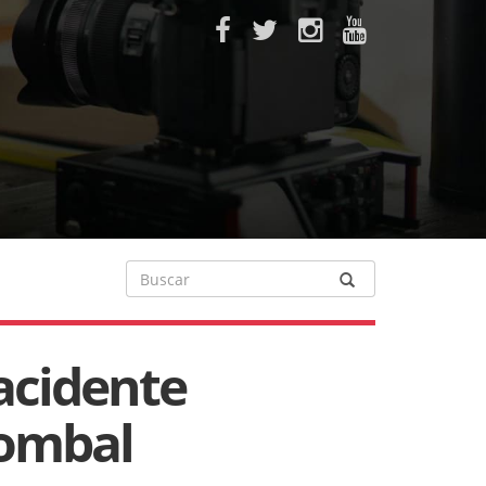
acidente
Pombal