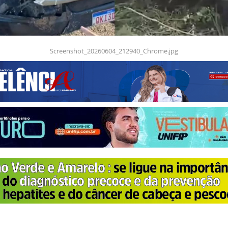
Screenshot_20260604_212940_Chrome.jpg