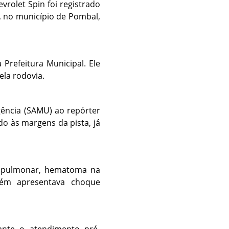
rolet Spin foi registrado
i, no município de Pombal,
Prefeitura Municipal. Ele
ela rodovia.
ência (SAMU) ao repórter
o às margens da pista, já
ão pulmonar, hematoma na
bém apresentava choque
rante o atendimento pré-