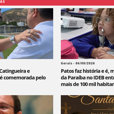
DAS
Gerais - 06/08/2026
 Catingueira e
Patos faz história e é, 
l é comemorada pelo
da Paraíba no IDEB ent
mais de 100 mil habita