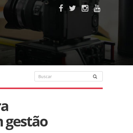
ra
 gestão