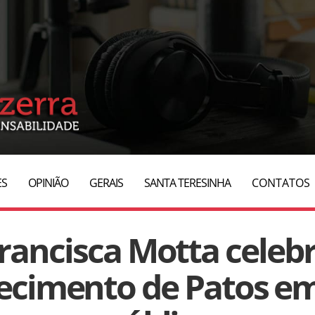
ES
OPINIÃO
GERAIS
SANTA TERESINHA
CONTATOS
rancisca Motta celeb
ecimento de Patos em