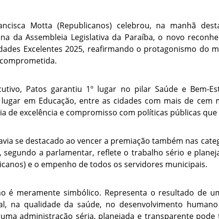
ncisca Motta (Republicanos) celebrou, na manhã desta 
na da Assembleia Legislativa da Paraíba, o novo reconh
dades Excelentes 2025, reafirmando o protagonismo do 
e comprometida.
cutivo, Patos garantiu 1º lugar no pilar Saúde e Bem-Es
 lugar em Educação, entre as cidades com mais de cem m
ia de excelência e compromisso com políticas públicas que
havia se destacado ao vencer a premiação também nas cate
, segundo a parlamentar, reflete o trabalho sério e planej
canos) e o empenho de todos os servidores municipais.
o é meramente simbólico. Representa o resultado de u
nal, na qualidade da saúde, no desenvolvimento human
 uma administração séria, planejada e transparente pode