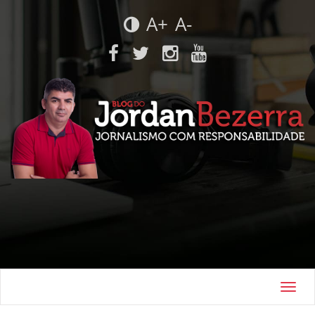
A+
A-