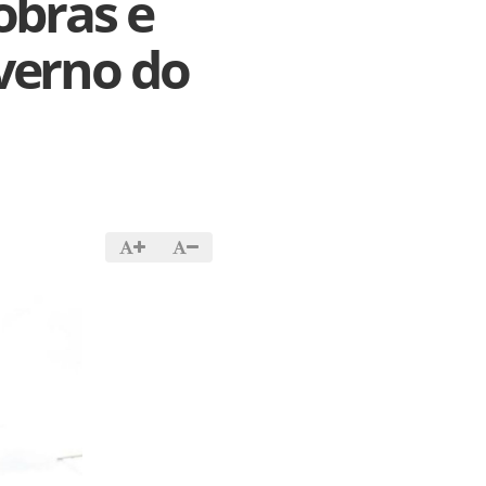
obras e
verno do