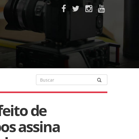
feito de
os assina