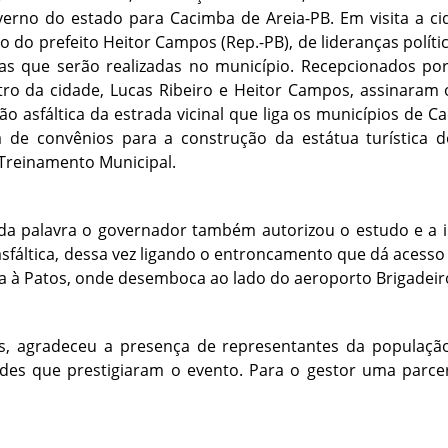
erno do estado para Cacimba de Areia-PB. Em visita a c
do do prefeito Heitor Campos (Rep.-PB), de lideranças polític
s que serão realizadas no município. Recepcionados po
ro da cidade, Lucas Ribeiro e Heitor Campos, assinaram
ão asfáltica da estrada vicinal que liga os municípios de C
a de convênios para a construção da estátua turística
Treinamento Municipal.
da palavra o governador também autorizou o estudo e a in
fáltica, dessa vez ligando o entroncamento que dá acesso
a à Patos, onde desemboca ao lado do aeroporto Brigadeiro
s, agradeceu a presença de representantes da população
ades que prestigiaram o evento. Para o gestor uma parc